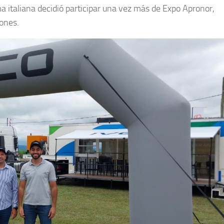
ma italiana decidió participar una vez más de Expo Apronor,
iones.