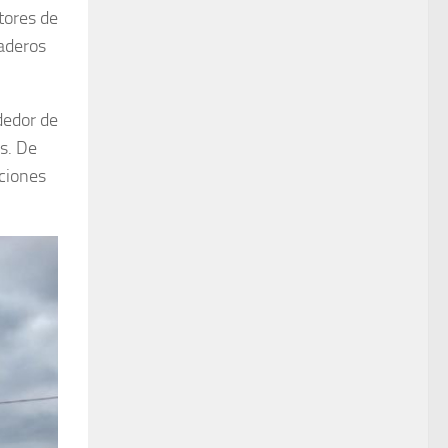
tores de
naderos
dedor de
s. De
uciones