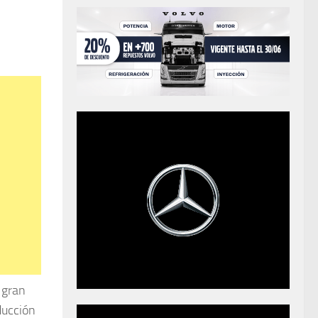
 gran
ducción