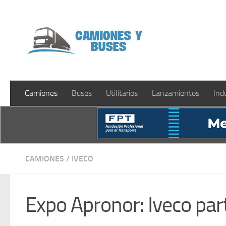
Saltar al contenido
Camiones
Buses
Utilitarios
Lanzamientos
Ind
CAMIONES
/
IVECO
Expo Apronor: Iveco par