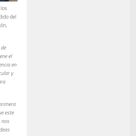
los
dido del
gón,
 de
ene el
encia en
ular y
ara
primera
ue este
, nos
ideas