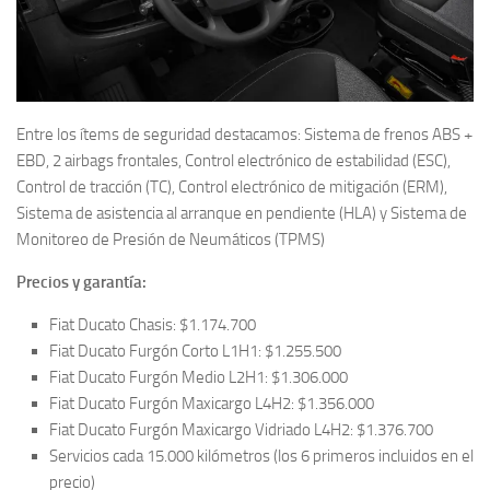
Entre los ítems de seguridad destacamos: Sistema de frenos ABS +
EBD, 2 airbags frontales, Control electrónico de estabilidad (ESC),
Control de tracción (TC), Control electrónico de mitigación (ERM),
Sistema de asistencia al arranque en pendiente (HLA) y Sistema de
Monitoreo de Presión de Neumáticos (TPMS)
Precios y garantía:
Fiat Ducato Chasis: $1.174.700
Fiat Ducato Furgón Corto L1H1: $1.255.500
Fiat Ducato Furgón Medio L2H1: $1.306.000
Fiat Ducato Furgón Maxicargo L4H2: $1.356.000
Fiat Ducato Furgón Maxicargo Vidriado L4H2: $1.376.700
Servicios cada 15.000 kilómetros (los 6 primeros incluidos en el
precio)