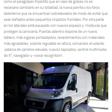
como el paragolpes tripartito que en caso de golpes no es
necesario cambiarlo en su totalidad, la nueva parrilla y los faros
delanteros que se encuentran sobrelevados de modo de evitar que
sean dañados antes pequeños impactos frontales. Por otra parte
en los laterales está equipado con nuevos espejos y molduras que
protegen la carrocería. Puertas adentro dispone de un nuevo
tablero, más lugares portaobjetos, revestimientos con materiales
más agradables, volante regulable en altura, comandos al volante,
palanca de cambios elevada, nuevos tapizados, central multimedia
de 5″, navegador y «voice recognition!.