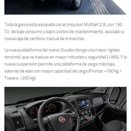
Toda la gama esta equipada con el impulsor MultiJet 2.3L con 130
CV, de bajo consumo y bajos costos de mantenimiento, asociado a
nueva caja de cambios manual de 6 marchas.
La nueva plataforma del nuevo Ducato otorga una mayor rigidez
torsional, que se traduce en mayor robustez y seguridad (+30%). Y la
nueva suspensión permite una plataforma de carga más baja,
además de ejes con mayor capacidad de carga (Frontal: +150 kg /
Trasera: +200 kg).