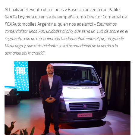
Al finalizar el evento «Camiones y Buses» conversó con
Pablo
García Leyenda
quien se desempeña como Director Comercial de
FCA
Automobiles Argentina, quien nos adelantó «
Estimamos
comercializar unas 700 unidades al año, que seria un 12% de share en el
segmento, con un mix orientado fundamentalmente al furgón grande
Maxicargo y que más adelante se irá acomodando de acuerdo a la
demanda del mercado
”.