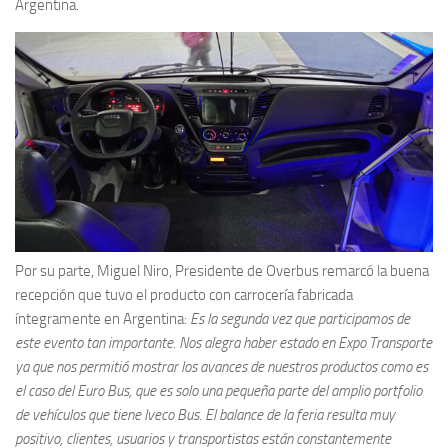
Argentina.
Por su parte, Miguel Niro, Presidente de Overbus remarcó la buena
recepción que tuvo el producto con carrocería fabricada
íntegramente en Argentina:
Es la segunda vez que participamos de
este evento tan importante. Nos alegra haber estado en Expo Transporte
ya que nos permitió mostrar los avances de nuestros productos como es
el caso del Euro Bus, que es solo una pequeña parte del amplio portfolio
de vehículos que tiene Iveco Bus. El balance de la feria resulta muy
positivo, clientes, usuarios y transportistas están constantemente