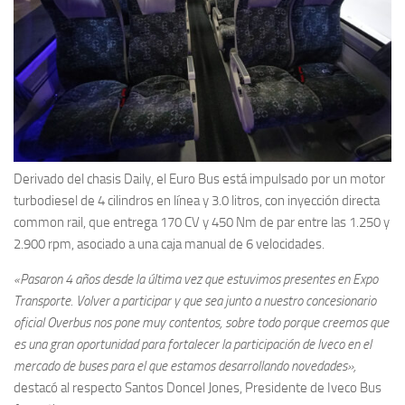
Derivado del chasis Daily, el Euro Bus está impulsado por un motor
turbodiesel de 4 cilindros en línea y 3.0 litros, con inyección directa
common rail, que entrega 170 CV y 450 Nm de par entre las 1.250 y
2.900 rpm, asociado a una caja manual de 6 velocidades.
«Pasaron 4 años desde la última vez que estuvimos presentes en Expo
Transporte. Volver a participar y que sea junto a nuestro concesionario
oficial Overbus nos pone muy contentos, sobre todo porque creemos que
es una gran oportunidad para fortalecer la participación de Iveco en el
mercado de buses para el que estamos desarrollando novedades»,
destacó al respecto Santos Doncel Jones, Presidente de Iveco Bus