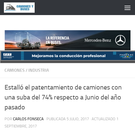
Saltar al contenido
CAMIONES
/
INDUSTRIA
Estalló el patentamiento de camiones con
una suba del 74% respecto a Junio del año
pasado
POR
CARLOS FONSECA
· PUBLICADA
5 JULIO, 2017
· ACTUALIZADO
1
SEPTIEMBRE, 2017