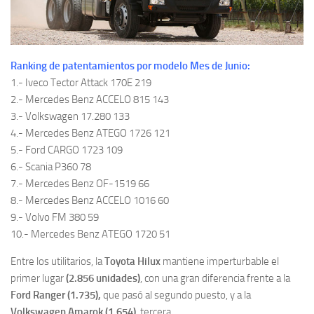
Ranking de patentamientos por modelo Mes de Junio:
1.- Iveco Tector Attack 170E 219
2.- Mercedes Benz ACCELO 815 143
3.- Volkswagen 17.280 133
4.- Mercedes Benz ATEGO 1726 121
5.- Ford CARGO 1723 109
6.- Scania P360 78
7.- Mercedes Benz OF-1519 66
8.- Mercedes Benz ACCELO 1016 60
9.- Volvo FM 380 59
10.- Mercedes Benz ATEGO 1720 51
Entre los utilitarios, la
Toyota Hilux
mantiene imperturbable el
primer lugar
(2.856 unidades)
, con una gran diferencia frente a la
Ford Ranger (1.735),
que pasó al segundo puesto, y a la
Volkswagen Amarok (1.654)
, tercera.