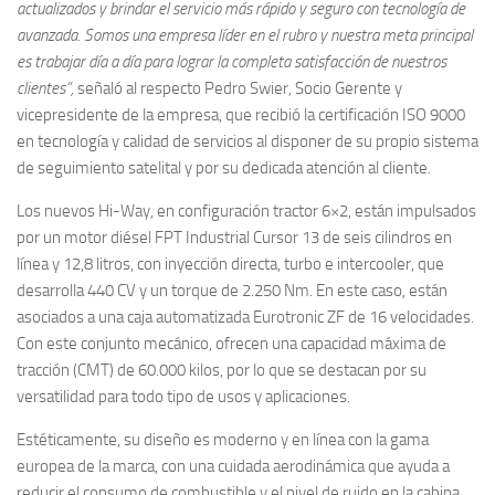
actualizados y brindar el servicio más rápido y seguro con tecnología de
avanzada. Somos una empresa líder en el rubro y nuestra meta principal
es trabajar día a día para lograr la completa satisfacción de nuestros
clientes”,
señaló al respecto Pedro Swier, Socio Gerente y
vicepresidente de la empresa, que recibió la certificación ISO 9000
en tecnología y calidad de servicios al disponer de su propio sistema
de seguimiento satelital y por su dedicada atención al cliente.
Los nuevos Hi-Way, en configuración tractor 6×2, están impulsados
por un motor diésel FPT Industrial Cursor 13 de seis cilindros en
línea y 12,8 litros, con inyección directa, turbo e intercooler, que
desarrolla 440 CV y un torque de 2.250 Nm. En este caso, están
asociados a una caja automatizada Eurotronic ZF de 16 velocidades.
Con este conjunto mecánico, ofrecen una capacidad máxima de
tracción (CMT) de 60.000 kilos, por lo que se destacan por su
versatilidad para todo tipo de usos y aplicaciones.
Estéticamente, su diseño es moderno y en línea con la gama
europea de la marca, con una cuidada aerodinámica que ayuda a
reducir el consumo de combustible y el nivel de ruido en la cabina.