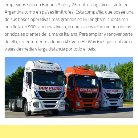
empleados sólo en Buenos Aires y 23 centros logísticos, tanto en
Argentina como en países limítrofes. Esta compañía, que posee una
de sus bases operativas más grandes en Hurlingham, cuenta con
una flota de 900 camiones Iveco, lo que la convierten en uno de los
principales clientes de la marca italiana. Para ampliar y renovar parte
de ella, recientemente adquirió 40 Iveco Hi-Way 6×2 que realizarán
viajes de media y larga distancia por todo el país.