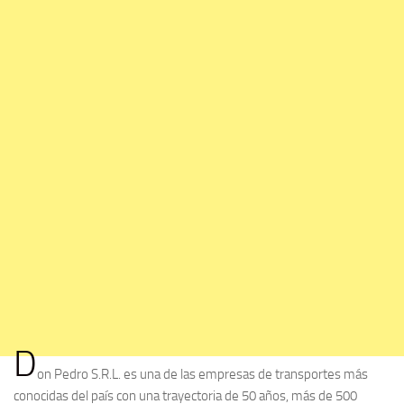
D
on Pedro S.R.L. es una de las empresas de transportes más
conocidas del país con una trayectoria de 50 años, más de 500