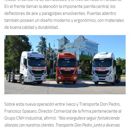
En el frente llaman la atención la imponente parrilla central, los
deflectores de aire y paragolpes envolventes. Puertas adentro
también poseen un diseño moderno y ergonómico, con materiales
de buena calidad y durabilidad.
Sobre esta nueva operación entre Iveco y Transporte Don Pedro,
Francisco Spasaro, Director Comercial de la firma perteneciente al
Grupo CNH Industrial, afirmó:
“Nos enorgullece seguir fortaleciendo
alianzas con nuestros clientes. Transporte Don Pedro, junto a diversas