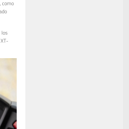
s, como
zado
 los
 XT-