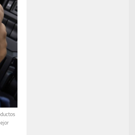
oductos
ejor