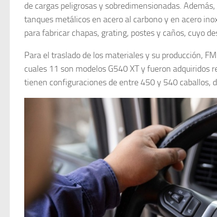
de cargas peligrosas y sobredimensionadas. Además, e
tanques metálicos en acero al carbono y en acero inoxid
para fabricar chapas, grating, postes y caños, cuyo de
Para el traslado de los materiales y su producción, F
cuales 11 son modelos G540 XT y fueron adquiridos re
tienen configuraciones de entre 450 y 540 caballos, 