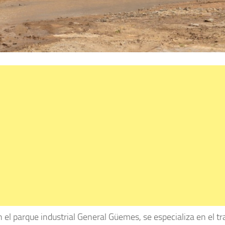
el parque industrial General Güemes, se especializa en el tr