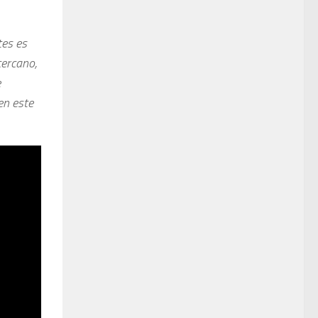
tes es
cercano,
e
en este