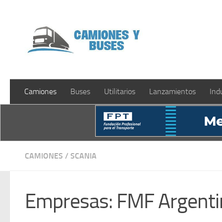
Saltar al contenido
Camiones
Buses
Utilitarios
Lanzamientos
Ind
CAMIONES
/
SCANIA
Empresas: FMF Argentin