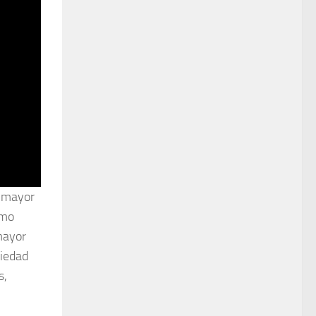
u mayor
omo
mayor
riedad
s,