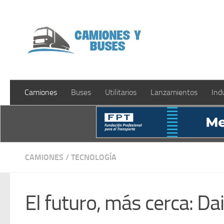
Saltar al contenido
Camiones
Buses
Utilitarios
Lanzamientos
Ind
CAMIONES
/
TECNOLOGÍA
El futuro, más cerca: D