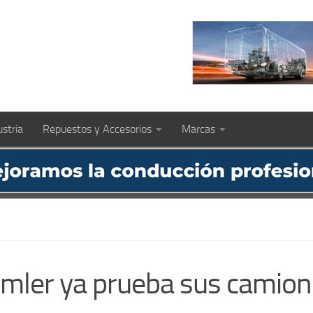
ustria
Repuestos y Accesorios
Marcas
aimler ya prueba sus camio