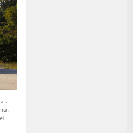
sus
enar,
el