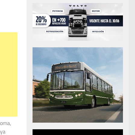
noma,
 ya