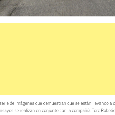
a serie de imágenes que demuestran que se están llevando a c
ensayos se realizan en conjunto con la compañía Torc Robotic