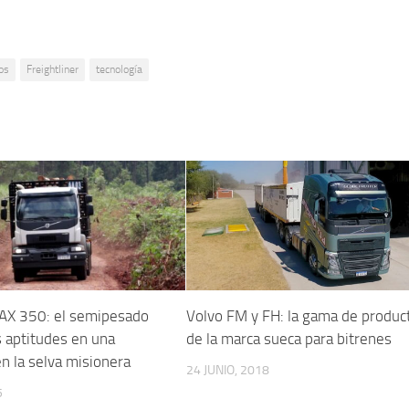
os
Freightliner
tecnología
AX 350: el semipesado
Volvo FM y FH: la gama de produc
 aptitudes en una
de la marca sueca para bitrenes
en la selva misionera
24 JUNIO, 2018
5