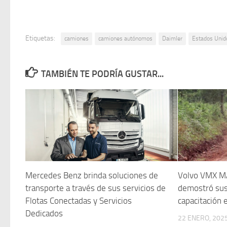
Etiquetas:
camiones
camiones autónomos
Daimler
Estados Unid
TAMBIÉN TE PODRÍA GUSTAR...
Mercedes Benz brinda soluciones de
Volvo VMX M
transporte a través de sus servicios de
demostró sus
Flotas Conectadas y Servicios
capacitación 
Dedicados
22 ENERO, 202