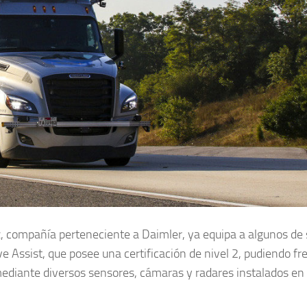
compañía perteneciente a Daimler, ya equipa a algunos de 
 Assist, que posee una certificación de nivel 2, pudiendo fr
mediante diversos sensores, cámaras y radares instalados en 