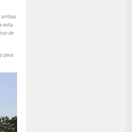
or ambas
e esta
tivo de
lo para