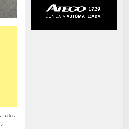
abo los
s,