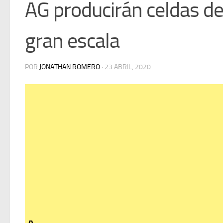
AG producirán celdas d
gran escala
POR
JONATHAN ROMERO
·
23 ABRIL, 2020