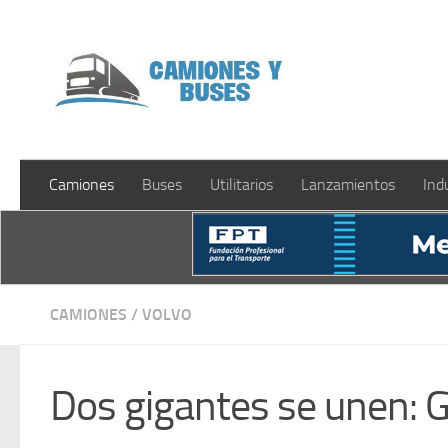
Saltar al contenido
Camiones
Buses
Utilitarios
Lanzamientos
Ind
CAMIONES
/
VOLVO
Dos gigantes se unen: G