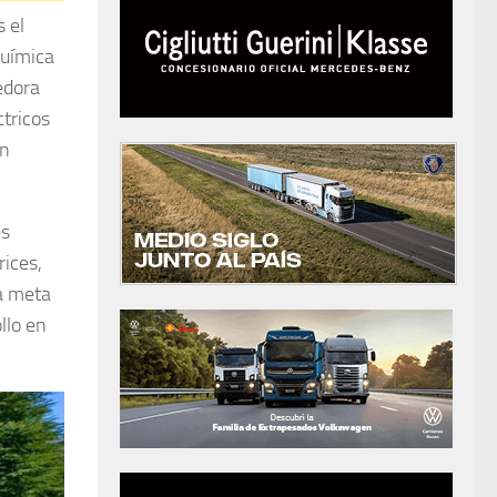
s el
química
edora
ctricos
an
es
ices,
la meta
llo en