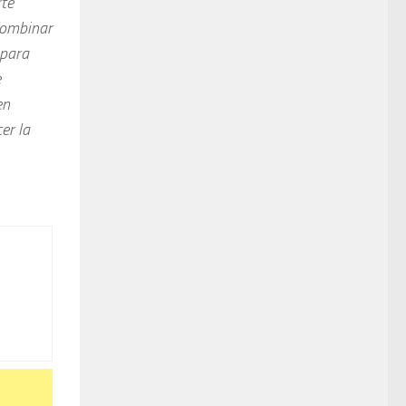
rte
Combinar
 para
e
en
er la