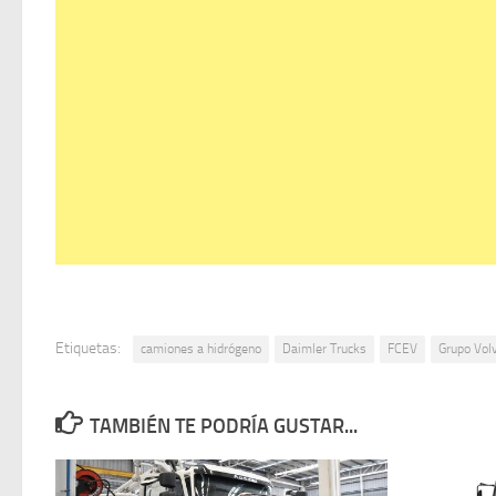
Etiquetas:
camiones a hidrógeno
Daimler Trucks
FCEV
Grupo Vol
TAMBIÉN TE PODRÍA GUSTAR...