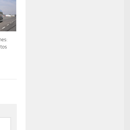
nes:
utos