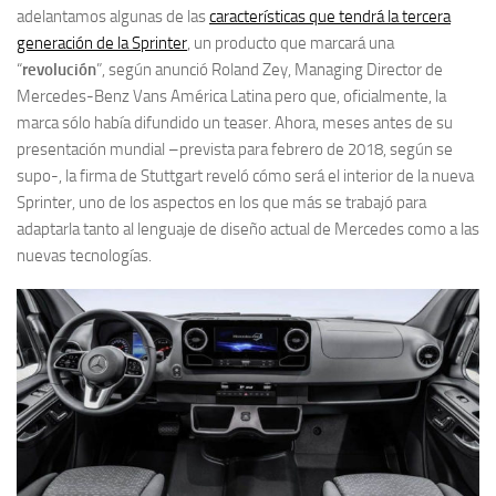
adelantamos algunas de las
características que tendrá la tercera
generación de la Sprinter
, un producto que marcará una
“
revolución
”, según anunció Roland Zey, Managing Director de
Mercedes-Benz Vans América Latina pero que, oficialmente, la
marca sólo había difundido un teaser. Ahora, meses antes de su
presentación mundial –prevista para febrero de 2018, según se
supo-, la firma de Stuttgart reveló cómo será el interior de la nueva
Sprinter, uno de los aspectos en los que más se trabajó para
adaptarla tanto al lenguaje de diseño actual de Mercedes como a las
nuevas tecnologías.