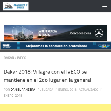
Saltar al contenido
DAKAR
/
IVECO
Dakar 2018: Villagra con el IVECO se
mantiene en el 2do lugar en la general
POR
DANIEL PANZERA
· PUBLICADA
11 ENERO, 2018
· ACTUALIZADO
11
ENERO, 2018