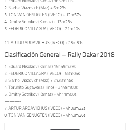
1. Eduard Nikolaev (Kamaz) 3h37m12s
2. Siarhei Viazovich (Maz) + 6m23s
3. TON VAN GENUGTEN (IVECO) + 12m57s
4. Dmitry Sotnikov (Kamaz) + 13m23s
5. FEDERICO VILLAGRA (IVECO) + 21m10s
———-
11. ARTUR ARDAVICHUS (IVECO) + 25m51s
Clasificación General – Rally Dakar 2018
1. Eduard Nikolaev (Kamaz) 15h59m39s
2. FEDERICO VILLAGRA (IVECO) + 58m05s
3. Siarhei Viazovich (Maz) + 2h28m46s
4. Teruhito Sugawara (Hino) + 3h49m08s
5. Dmitry Sotnikov (Kamaz) + 4h11m00s
———-
7. ARTUR ARDAVICHUS (IVECO) + 4h38m22s
8. TON VAN GENUGTEN (IVECO) + 4h43m26s