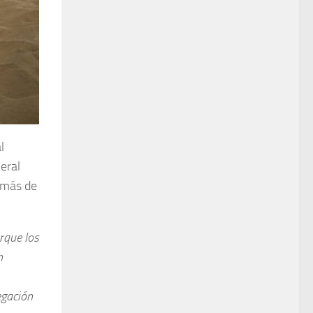
l
eral
a más de
rque los
n
egación