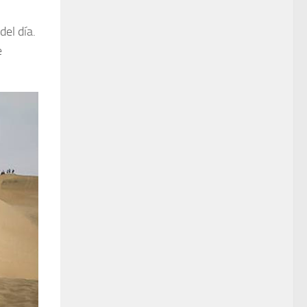
el día.
e