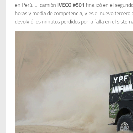
en Perú. El camión
IVECO #501
finalizó en el segund
horas y media de competencia, y es el nuevo tercero en
devolvió los minutos perdidos por la falla en el siste