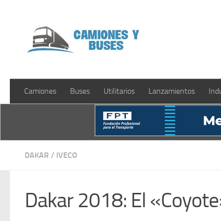
Saltar al contenido
Camiones
Buses
Utilitarios
Lanzamientos
Ind
DAKAR
/
IVECO
Dakar 2018: El «Coyote»