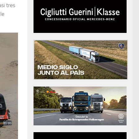
si tres
le