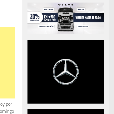
ooy por
 domingo