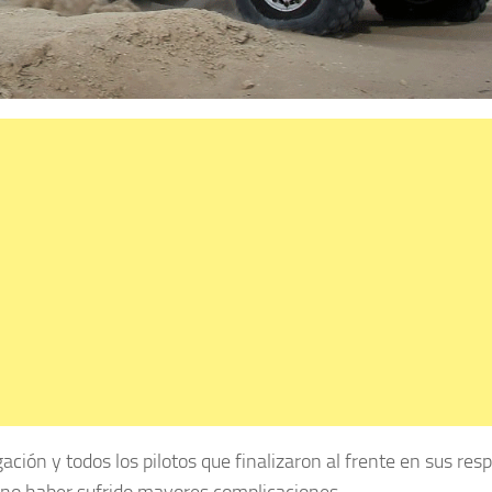
ción y todos los pilotos que finalizaron al frente en sus res