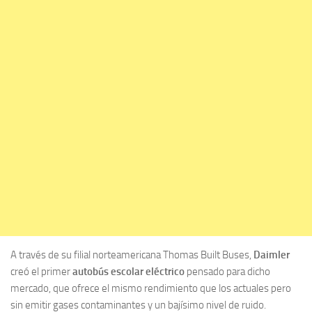
A través de su filial norteamericana Thomas Built Buses,
Daimler
creó el primer
autobús escolar eléctrico
pensado para dicho
mercado, que ofrece el mismo rendimiento que los actuales pero
sin emitir gases contaminantes y un bajísimo nivel de ruido.