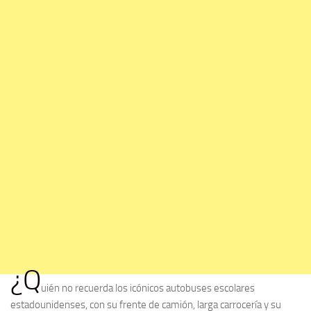
¿Q
uién no recuerda los icónicos autobuses escolares
estadounidenses, con su frente de camión, larga carrocería y su