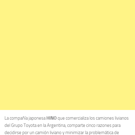
La compañía japonesa
HINO
que comercializa los camiones livianos
del Grupo Toyota en la Argentina, comparte cinco razones para
decidirse por un camión liviano y minimizar la problemática de