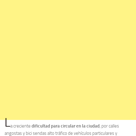
L
a creciente
dificultad para circular en la ciudad
, por calles
angostas y bici sendas alto tráfico de vehículos particulares y