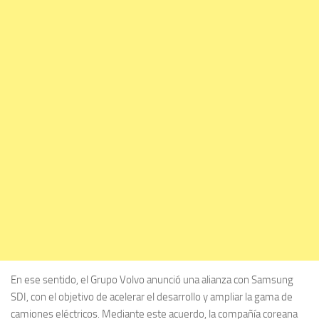
En ese sentido, el Grupo Volvo anunció una alianza con Samsung
SDI, con el objetivo de acelerar el desarrollo y ampliar la gama de
camiones eléctricos. Mediante este acuerdo, la compañía coreana