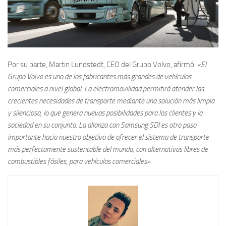
Por su parte, Martin Lundstedt, CEO del Grupo Volvo, afirmó:
«El
Grupo Volvo es uno de los fabricantes más grandes de vehículos
comerciales a nivel global. La electromovilidad permitirá atender las
crecientes necesidades de transporte mediante una solución más limpia
y silenciosa, lo que genera nuevas posibilidades para los clientes y la
sociedad en su conjunto. La alianza con Samsung SDI es otro paso
importante hacia nuestro objetivo de ofrecer el sistema de transporte
más perfectamente sustentable del mundo, con alternativas libres de
combustibles fósiles, para vehículos comerciales».