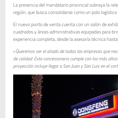
La presencia del mandatario provincial subraya la rel
región, que busca consolidarse como un polo logístico 
El nuevo punto de venta cuenta con un salón de exhib
cuadrados y áreas administrativas equipadas para brin
experiencia completa, desde la asesoría técnica hasta
«
Queremos ser el aliado de todas las empresas que nec
de calidad. Este concesionario cumple con los más altos
proyección incluye llegar a San Juan y San Luis en el cor