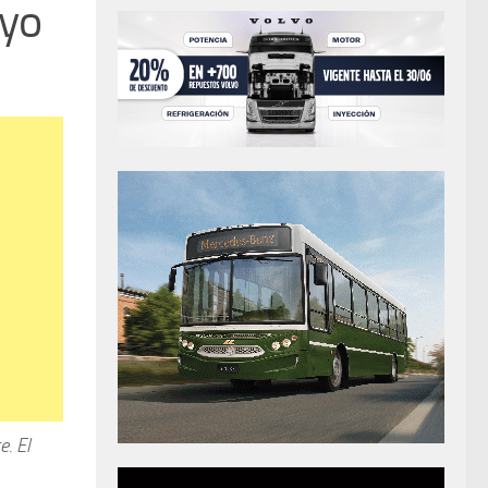
uyo
. El