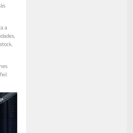
más
ta a
idades,
stock,
ones
eil.