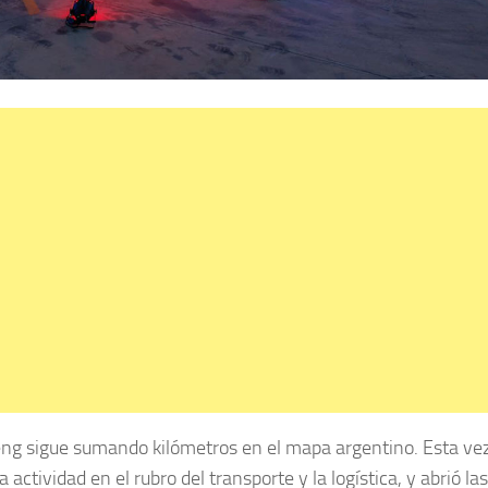
ng sigue sumando kilómetros en el mapa argentino. Esta vez
ctividad en el rubro del transporte y la logística, y abrió las