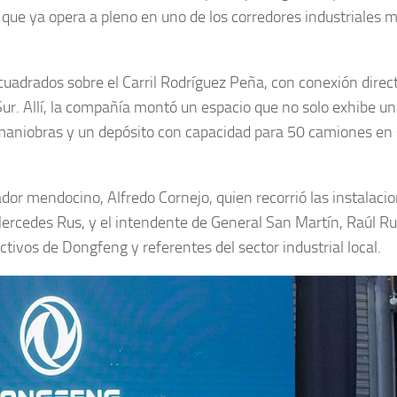
l que ya opera a pleno en uno de los corredores industriales 
cuadrados sobre el Carril Rodríguez Peña, con conexión direc
Sur. Allí, la compañía montó un espacio que no solo exhibe un
 maniobras y un depósito con capacidad para 50 camiones en 
ador mendocino, Alfredo Cornejo, quien recorrió las instalaci
ercedes Rus, y el intendente de General San Martín, Raúl Ruf
tivos de Dongfeng y referentes del sector industrial local.