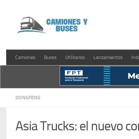
Saltar al contenido
Camiones
Buses
Utilitarios
Lanzamientos
Ind
DONGFENG
Asia Trucks: el nuevo c