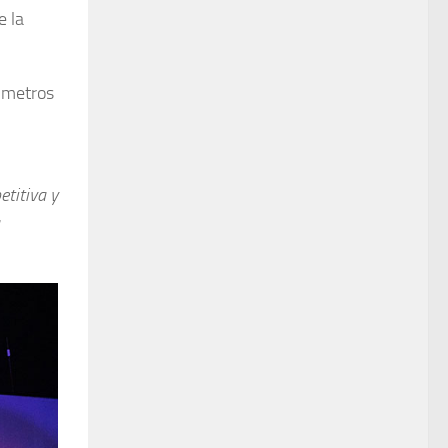
e la
0 metros
titiva y