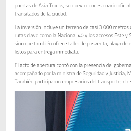
puertas de Asia Trucks, su nuevo concesionario oficia
transitados de la ciudad.
La inversión incluye un terreno de casi 3.000 metros 
rutas clave como la Nacional 40 y los accesos Este y 
sino que también ofrece taller de posventa, playa de
listos para entrega inmediata.
El acto de apertura contó con la presencia del gobern
acompañado por la ministra de Seguridad y Justicia, M
También participaron empresarios del transporte, direc