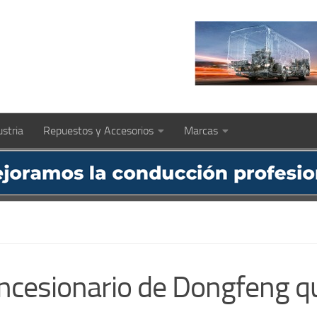
ustria
Repuestos y Accesorios
Marcas
oncesionario de Dongfeng q