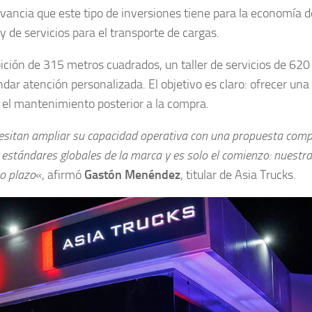
evancia que este tipo de inversiones tiene para la economía d
y de servicios para el transporte de cargas.
ición de 315 metros cuadrados, un taller de servicios de 62
dar atención personalizada. El objetivo es claro: ofrecer una
 el mantenimiento posterior a la compra.
esitan ampliar su capacidad operativa con una propuesta compe
 estándares globales de la marca y es solo el comienzo: nuestra
to plazo
«, afirmó
Gastón Menéndez
, titular de Asia Trucks.