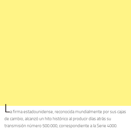
L
a firma estadounidense, reconocida mundialmente por sus cajas
de cambio, alcanzó un hito histórico al producir días atrás su
transmisión número 500.000, correspondiente a la Serie 4000.